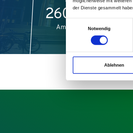
möglicherweise mit weiteren
260.000
der Dienste gesammelt habe
Einwilligungsauswahl
Ambulante
S
Notwendig
Fälle
Ablehnen
© Daniel Dreyer
Nächtliche Außenaufnahme der IMED-Fassade mit Haup