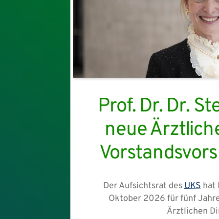
Prof. Dr. Dr. St
neue Ärztlich
Vorstandsvors
Der Aufsichtsrat des
UKS
hat 
Oktober 2026 für fünf Jahr
Ärztlichen Di