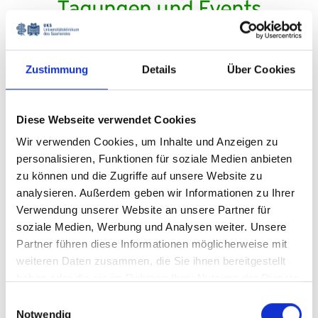
Tagungen und Events
Erfahren Sie mehr über aktuelle
Veranstaltungen am
UKS
! Ob Patientenforen,
Zustimmung
Details
Über Cookies
Fachvorträge oder Gesundheitstage –
bleiben Sie informiert und profitieren Sie
Diese Webseite verwendet Cookies
von Expertenwissen aus erster Hand. Jetzt
unser Programm entdecken!
Wir verwenden Cookies, um Inhalte und Anzeigen zu
personalisieren, Funktionen für soziale Medien anbieten
zu können und die Zugriffe auf unsere Website zu
analysieren. Außerdem geben wir Informationen zu Ihrer
Verwendung unserer Website an unsere Partner für
soziale Medien, Werbung und Analysen weiter. Unsere
Partner führen diese Informationen möglicherweise mit
weiteren Daten zusammen, die Sie ihnen bereitgestellt
Fortbildung
haben oder die sie im Rahmen Ihrer Nutzung der Dienste
gesammelt haben.
Einwilligungsauswahl
Notwendig